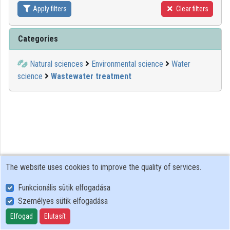
Apply filters
Clear filters
Contributors
Categories
Natural sciences
Environmental science
Water
science
Wastewater treatment
The website uses cookies to improve the quality of services.
Funkcionális sütik elfogadása
Személyes sütik elfogadása
User Policy
Adatkezelési tájékoztató (en)
Elfogad
Elutasít
Cookie Policy