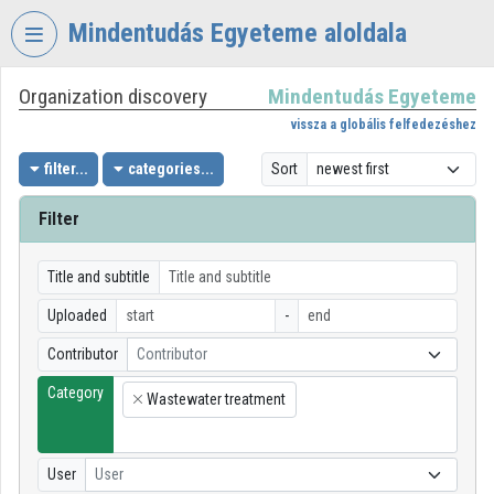
Skip header
Skip menu
Skip content
Mindentudás Egyeteme aloldala
Organization discovery
Mindentudás Egyeteme
VIDEO
TORIUM
vissza a globális felfedezéshez
MINDENTUDÁS
filter...
categories...
Sort
EGYETEME
Filter
Organization home
Log In
Title and subtitle
Uploaded
-
Organization discovery
Contributor
Contributor
Categories
Category
Wastewater treatment
×
Organization playlists
Organizations
User
User