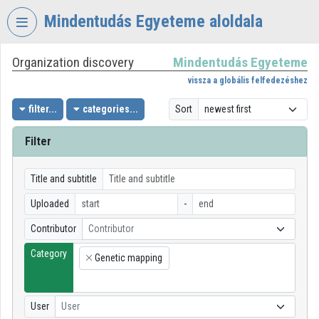
Skip header
Skip menu
Skip content
Mindentudás Egyeteme aloldala
Organization discovery
Mindentudás Egyeteme
VIDEO
TORIUM
vissza a globális felfedezéshez
MINDENTUDÁS
filter...
categories...
Sort
EGYETEME
Filter
Organization home
Log In
Title and subtitle
Uploaded
-
Organization discovery
Contributor
Contributor
Categories
Category
Genetic mapping
×
Organization playlists
Organizations
User
User