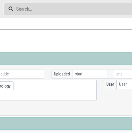
Uploaded
-
User
User
hnology