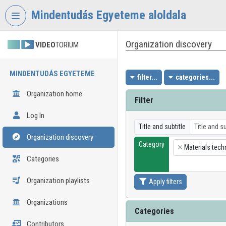
Skip header
Skip menu
Skip content
Mindentudás Egyeteme aloldala
Organization discovery
VIDEO
TORIUM
MINDENTUDÁS EGYETEME
filter...
categories...
Organization home
Filter
Log In
Title and subtitle
Organization discovery
Category
Materials tec
×
Categories
Organization playlists
Apply filters
Organizations
Categories
Contributors