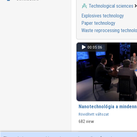
Technological sciences
Explosives technology
Paper technology
Waste reprocessing technol
00:05:06
Nanotechnológia a minden
Rövidített változat
682 view
00:16:31