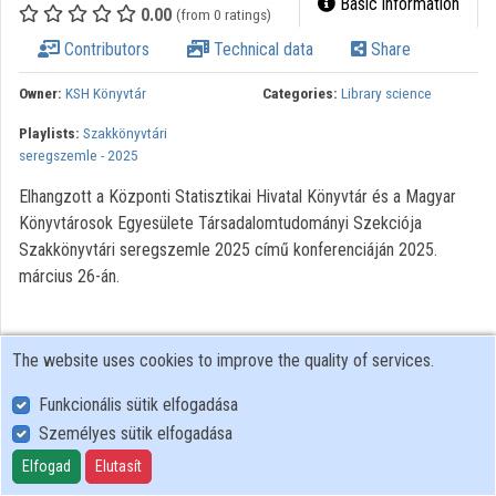
Basic information
0.00
(from 0 ratings)
Organizations
Contributors
Technical data
Share
Contributors
Owner:
KSH Könyvtár
Categories:
Library science
Playlists:
Szakkönyvtári
seregszemle - 2025
Elhangzott a Központi Statisztikai Hivatal Könyvtár és a Magyar
Könyvtárosok Egyesülete Társadalomtudományi Szekciója
Szakkönyvtári seregszemle 2025 című konferenciáján 2025.
március 26-án.
The website uses cookies to improve the quality of services.
Funkcionális sütik elfogadása
Személyes sütik elfogadása
User Policy
Adatkezelési tájékoztató (en)
Elfogad
Elutasít
Cookie Policy