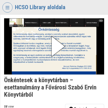
Skip header
Skip menu
Skip content
HCSO Library aloldala
VIDEO
TORIUM
HUNGARIAN
CENTRAL
STATISTICAL
OFFICE
LIBRARY
Organization home
Log In
Önkéntesek a könyvtárban –
esettanulmány a Fővárosi Szabó Ervin
Organization discovery
Könyvtárból
Categories
58
view
Organization playlists