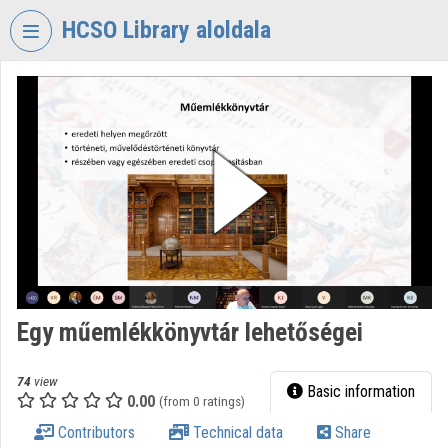
Skip header
Skip menu
Skip content
HCSO Library aloldala
VIDEO
TORIUM
HUNGARIAN
CENTRAL
STATISTICAL
OFFICE
LIBRARY
Organization home
Log In
Egy műemlékkönyvtár lehetőségei
Organization discovery
74
view
Basic information
0.00
(from 0 ratings)
Categories
Contributors
Technical data
Share
Organization playlists