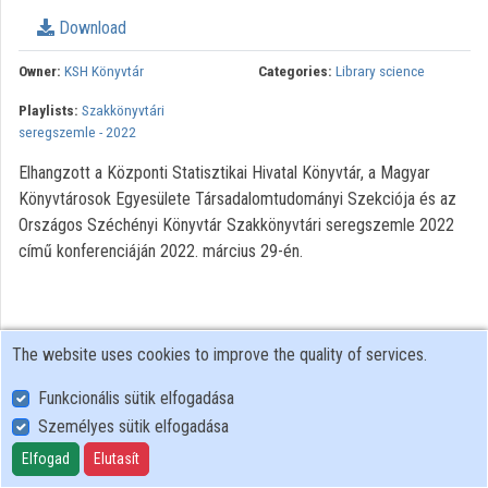
Download
Organizations
Owner:
KSH Könyvtár
Categories:
Library science
Contributors
Playlists:
Szakkönyvtári
seregszemle - 2022
Elhangzott a Központi Statisztikai Hivatal Könyvtár, a Magyar
Könyvtárosok Egyesülete Társadalomtudományi Szekciója és az
Országos Széchényi Könyvtár Szakkönyvtári seregszemle 2022
című konferenciáján 2022. március 29-én.
The website uses cookies to improve the quality of services.
Funkcionális sütik elfogadása
Személyes sütik elfogadása
User Policy
Adatkezelési tájékoztató (en)
Elfogad
Elutasít
Cookie Policy