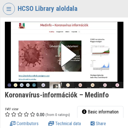
Skip header
Skip menu
Skip content
HCSO Library aloldala
VIDEO
TORIUM
HUNGARIAN
CENTRAL
STATISTICAL
OFFICE
LIBRARY
Organization home
Log In
Koronavírus-információk – Medinfo
Organization discovery
141
view
Basic information
0.00
(from 0 ratings)
Categories
Contributors
Technical data
Share
Organization playlists