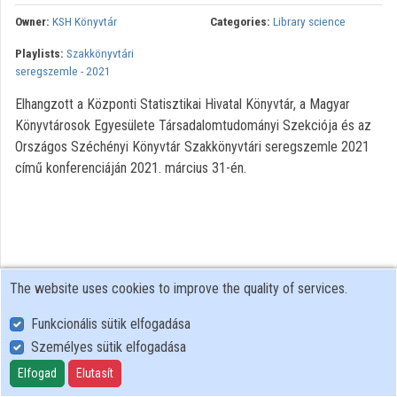
Owner:
KSH Könyvtár
Categories:
Library science
Organizations
Playlists:
Szakkönyvtári
seregszemle - 2021
Contributors
Elhangzott a Központi Statisztikai Hivatal Könyvtár, a Magyar
Könyvtárosok Egyesülete Társadalomtudományi Szekciója és az
Országos Széchényi Könyvtár Szakkönyvtári seregszemle 2021
című konferenciáján 2021. március 31-én.
The website uses cookies to improve the quality of services.
Funkcionális sütik elfogadása
Személyes sütik elfogadása
User Policy
Adatkezelési tájékoztató (en)
Elfogad
Elutasít
Cookie Policy