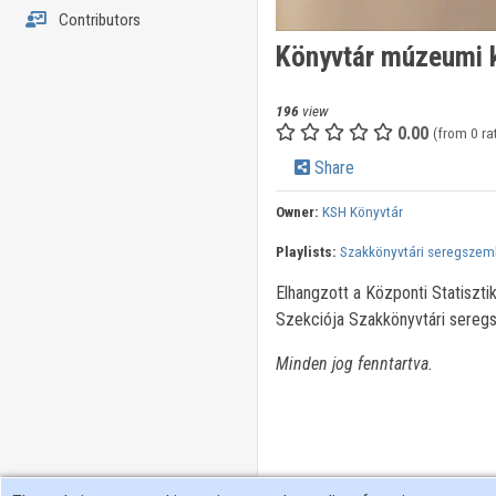
Contributors
Könyvtár múzeumi 
196
view
0.00
(from 0 ra
Share
Owner:
KSH Könyvtár
Playlists:
Szakkönyvtári seregszeml
Elhangzott a Központi Statiszt
Szekciója Szakkönyvtári sereg
Minden jog fenntartva.