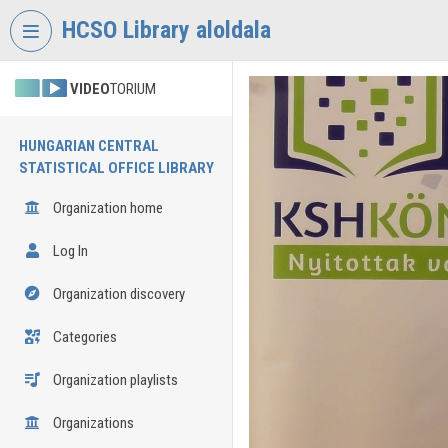
Skip header
Skip menu
Skip content
HCSO Library aloldala
VIDEO
TORIUM
HUNGARIAN CENTRAL
STATISTICAL OFFICE LIBRARY
Organization home
Log In
Organization discovery
Categories
Organization playlists
Organizations