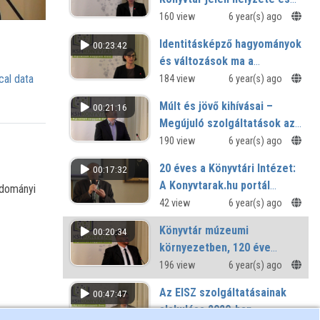
fejlesztési tervei
160 view
6 year(s) ago
Identitásképző hagyományok
00:23:42
és változások ma a
Tiszántúli Református
cal data
184 view
6 year(s) ago
Egyházkerület
Múlt és jövő kihívásai –
00:21:16
Nagykönyvtárában
Megújuló szolgáltatások az
OR-ZSE Könyvtárában
190 view
6 year(s) ago
20 éves a Könyvtári Intézet:
00:17:32
A Konyvtarak.hu portál
udományi
elindítása
42 view
6 year(s) ago
Könyvtár múzeumi
00:20:34
környezetben, 120 éve
Miskolcon
196 view
6 year(s) ago
Az EISZ szolgáltatásainak
00:47:47
alakulása 2020-ban