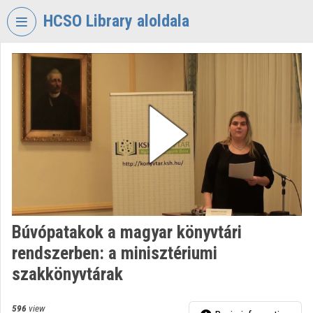
Skip header
Skip menu
Skip content
HCSO Library aloldala
VIDEO
TORIUM
HUNGARIAN
CENTRAL
STATISTICAL
OFFICE
LIBRARY
Organization home
Log In
Búvópatakok a magyar könyvtári
rendszerben: a minisztériumi
Organization discovery
szakkönyvtárak
Categories
596
view
Organization playlists