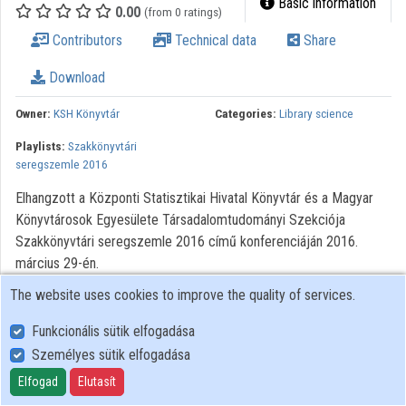
Basic information
0.00
(from 0 ratings)
Organizations
Contributors
Technical data
Share
Contributors
Download
Owner:
KSH Könyvtár
Categories:
Library science
Playlists:
Szakkönyvtári
seregszemle 2016
Elhangzott a Központi Statisztikai Hivatal Könyvtár és a Magyar
Könyvtárosok Egyesülete Társadalomtudományi Szekciója
Szakkönyvtári seregszemle 2016 című konferenciáján 2016.
március 29-én.
The website uses cookies to improve the quality of services.
Minden jog fenntartva.
Funkcionális sütik elfogadása
Személyes sütik elfogadása
User Policy
Adatkezelési tájékoztató (en)
Elfogad
Elutasít
Cookie Policy