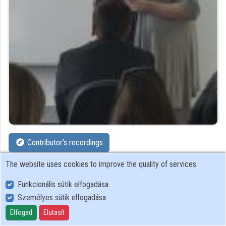
Organizations
Contributors
Contributor's recordings
The website uses cookies to improve the quality of services.
Profiles
Funkcionális sütik elfogadása
Profile
Személyes sütik elfogadása
Elfogad
Elutasít
National Széchényi Library