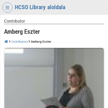
Skip header
Skip menu
Skip content
HCSO Library aloldala
Contributor
VIDEO
TORIUM
Amberg Eszter
HUNGARIAN
CENTRAL
Contributors
Amberg Eszter
STATISTICAL
OFFICE
LIBRARY
Organization home
Log In
Organization discovery
Categories
Organization playlists