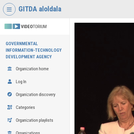
Skip header
Skip menu
Skip content
GITDA aloldala
VIDEO
TORIUM
GOVERNMENTAL
INFORMATION-TECHNOLOGY
DEVELOPMENT AGENCY
Organization home
Log In
Organization discovery
Categories
Organization playlists
Organizations