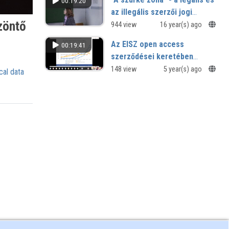
00:19:20
az illegális szerzői jogi
zöntő
cselekmények határterülete
944 view
16 year(s) ago
Az EISZ open access
00:19:41
szerződései keretében
történő publikálási
148 view
5 year(s) ago
cal data
folyamatok gyakorlati
tapasztalatai