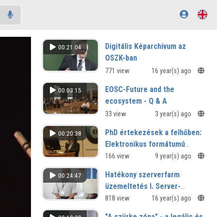
Digitális Képarchívum az
00:21:04
OSZK-ban
771 view
16 year(s) ago
EOSC-Future and the
00:03:15
ecosystem - Q & A
33 view
3 year(s) ago
PhD értekezések a felhőben:
00:20:38
Elektronikus formátumú
disszertációk kezelése az
166 view
9 year(s) ago
Eötvös Loránd
Hatékony szerverfarm
00:24:47
Tudományegyetemen
üzemeltetés I. Server-
Templates - Szerverek
818 view
16 year(s) ago
gyorstelepítése
"A szürke zóna" - a legális és