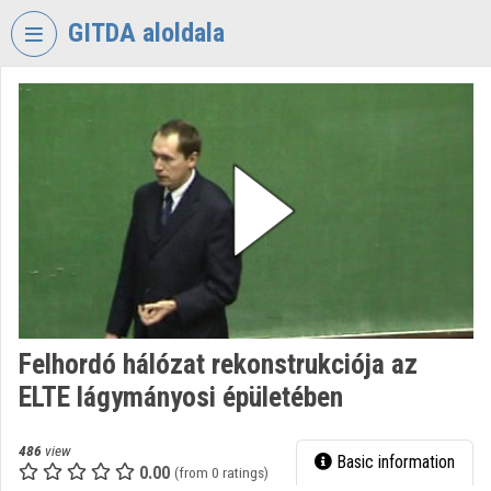
Skip header
Skip menu
Skip content
GITDA aloldala
VIDEO
TORIUM
GOVERNMENTAL
INFORMATION-
TECHNOLOGY
DEVELOPMENT
AGENCY
Organization home
Log In
Felhordó hálózat rekonstrukciója az
ELTE lágymányosi épületében
Organization discovery
Categories
486
view
Basic information
0.00
(from 0 ratings)
Organization playlists