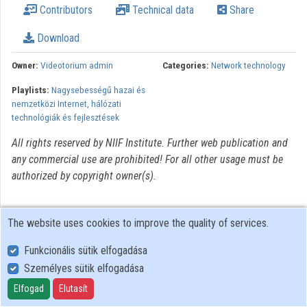
Contributors
Technical data
Share
Organizations
Download
Contributors
Owner:
Videotorium admin
Categories:
Network technology
Playlists:
Nagysebességű hazai és
nemzetközi Internet, hálózati
technológiák és fejlesztések
All rights reserved by NIIF Institute. Further web publication and
any commercial use are prohibited! For all other usage must be
authorized by copyright owner(s).
The website uses cookies to improve the quality of services.
Funkcionális sütik elfogadása
Személyes sütik elfogadása
User Policy
Adatkezelési tájékoztató (en)
Elfogad
Elutasít
Cookie Policy