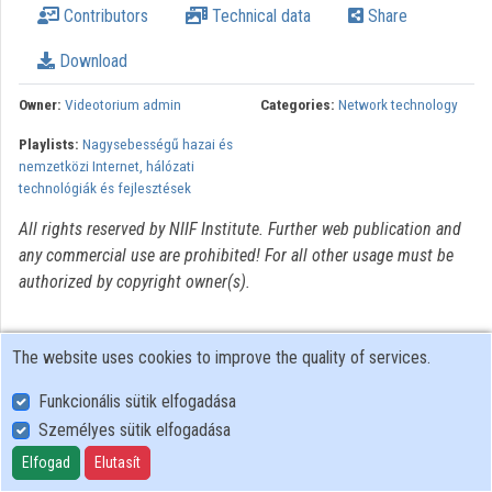
Contributors
Technical data
Share
Organizations
Download
Contributors
Owner:
Videotorium admin
Categories:
Network technology
Playlists:
Nagysebességű hazai és
nemzetközi Internet, hálózati
technológiák és fejlesztések
All rights reserved by NIIF Institute. Further web publication and
any commercial use are prohibited! For all other usage must be
authorized by copyright owner(s).
The website uses cookies to improve the quality of services.
Funkcionális sütik elfogadása
Személyes sütik elfogadása
User Policy
Adatkezelési tájékoztató (en)
Elfogad
Elutasít
Cookie Policy