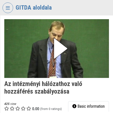
Skip header
Skip menu
Skip content
GITDA aloldala
VIDEO
TORIUM
GOVERNMENTAL
INFORMATION-
TECHNOLOGY
DEVELOPMENT
AGENCY
Organization home
Log In
Az intézményi hálózathoz való
hozzáférés szabályozása
Organization discovery
Categories
425
view
Basic information
0.00
(from 0 ratings)
Organization playlists