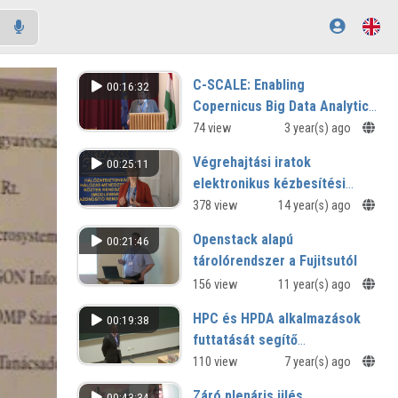
C-SCALE: Enabling
00:16:32
Copernicus Big Data Analytics
through EOSC
74 view
3 year(s) ago
Végrehajtási iratok
00:25:11
elektronikus kézbesítési
rendszere
378 view
14 year(s) ago
Openstack alapú
00:21:46
tárolórendszer a Fujitsutól
156 view
11 year(s) ago
HPC és HPDA alkalmazások
00:19:38
futtatását segítő
infrastruktúrák
110 view
7 year(s) ago
Záró plenáris ülés
00:43:34