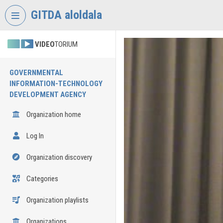
Skip header
Skip menu
Skip content
GITDA aloldala
VIDEO
TORIUM
GOVERNMENTAL
INFORMATION-TECHNOLOGY
DEVELOPMENT AGENCY
Organization home
Log In
Organization discovery
Categories
Organization playlists
Organizations