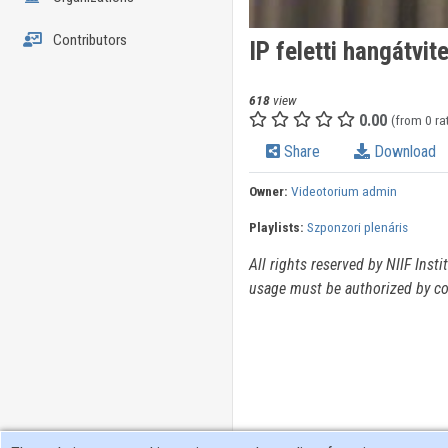
Contributors
IP feletti hangátvit
618
view
0.00
(from 0 ra
Share
Download
Owner:
Videotorium admin
Playlists:
Szponzori plenáris
All rights reserved by NIIF Inst
usage must be authorized by co