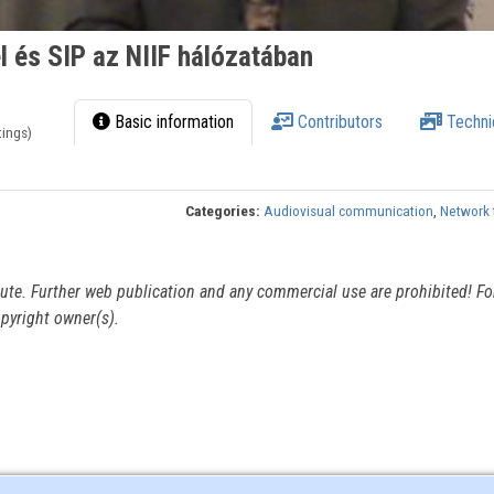
el és SIP az NIIF hálózatában
Basic information
Contributors
Techni
tings)
Categories:
Audiovisual communication
,
Network 
itute. Further web publication and any commercial use are prohibited! For
pyright owner(s).