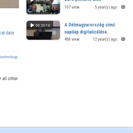
107 view
5 year(s) ago
A Délmagyarország című
00:23:13
napilap digitalizálása
cal data
Szegeden
406 view
12 year(s) ago
technology
 all other