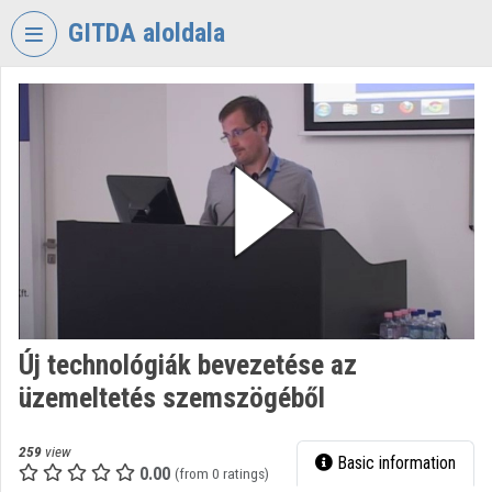
Skip header
Skip menu
Skip content
GITDA aloldala
VIDEO
TORIUM
GOVERNMENTAL
INFORMATION-
TECHNOLOGY
DEVELOPMENT
AGENCY
Organization home
Log In
Új technológiák bevezetése az
üzemeltetés szemszögéből
Organization discovery
Categories
259
view
Basic information
0.00
(from 0 ratings)
Organization playlists