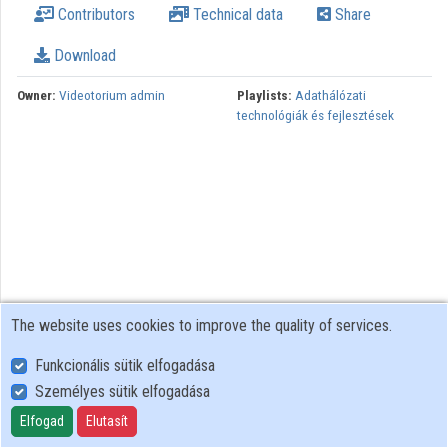
Contributors
Technical data
Share
Organizations
Download
Contributors
Owner:
Videotorium admin
Playlists:
Adathálózati
technológiák és fejlesztések
The website uses cookies to improve the quality of services.
Funkcionális sütik elfogadása
Személyes sütik elfogadása
User Policy
Adatkezelési tájékoztató (en)
Elfogad
Elutasít
Cookie Policy