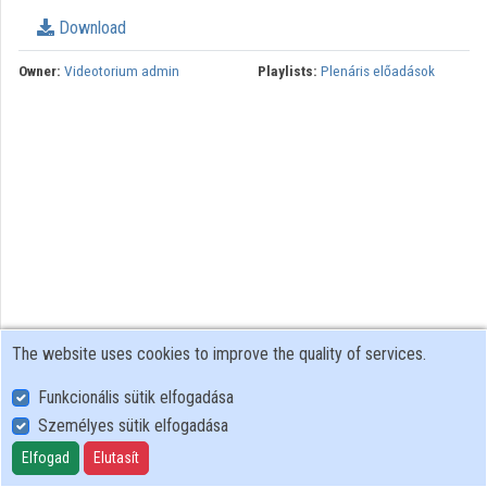
Download
Organizations
Owner:
Videotorium admin
Playlists:
Plenáris előadások
Contributors
The website uses cookies to improve the quality of services.
Funkcionális sütik elfogadása
Személyes sütik elfogadása
User Policy
Adatkezelési tájékoztató (en)
Elfogad
Elutasít
Cookie Policy