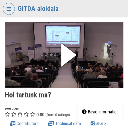
Skip header
Skip menu
Skip content
GITDA aloldala
VIDEO
TORIUM
GOVERNMENTAL
INFORMATION-
TECHNOLOGY
DEVELOPMENT
AGENCY
Organization home
Log In
Hol tartunk ma?
Organization discovery
290
view
Basic information
0.00
(from 0 ratings)
Categories
Contributors
Technical data
Share
Organization playlists