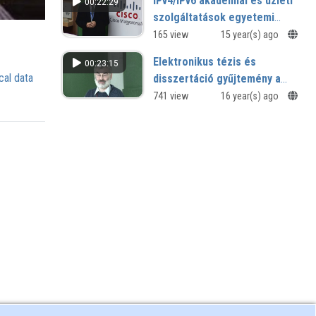
IPv4/IPv6 akadémiai és üzleti
00:22:29
szolgáltatások egyetemi
környezetben
165 view
15 year(s) ago
Elektronikus tézis és
00:23:15
cal data
disszertáció gyűjtemény a
CEU-n
741 view
16 year(s) ago