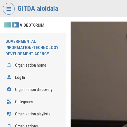
Skip header
Skip menu
Skip content
GITDA aloldala
VIDEO
TORIUM
GOVERNMENTAL
INFORMATION-TECHNOLOGY
DEVELOPMENT AGENCY
Organization home
Log In
Organization discovery
Categories
Organization playlists
Organizations