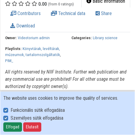
Basic information
0.00
(from 0 ratings)
Organizations
Contributors
Technical data
Share
Contributors
Download
Owner:
Videotorium admin
Categories:
Library science
Playlists:
Könyvtárak, levéltárak,
múzeumok, tartalomszolgáltatók
,
PIM_
All rights reserved by NIIF Institute. Further web publication and
any commercial use are prohibited! For all other usage must be
authorized by copyright owner(s).
The website uses cookies to improve the quality of services.
Funkcionális sütik elfogadása
Személyes sütik elfogadása
User Policy
Adatkezelési tájékoztató (en)
Elfogad
Elutasít
Cookie Policy