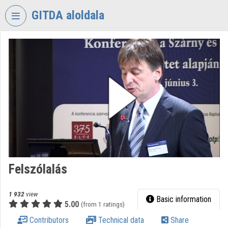
Skip header
Skip menu
Skip content
GITDA aloldala
VIDEO
TORIUM
GOVERNMENTAL
INFORMATION-
TECHNOLOGY
DEVELOPMENT
AGENCY
Organization home
Log In
Felszólalás
Organization discovery
1 932
view
Basic information
5.00
(from 1 ratings)
Categories
Contributors
Technical data
Share
Organization playlists