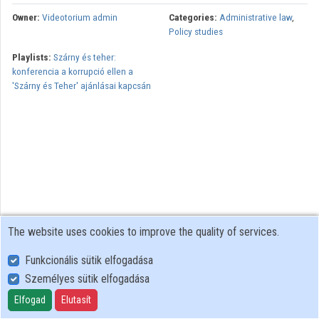
Owner:
Videotorium admin
Categories:
Administrative law
,
Organizations
Policy studies
Playlists:
Szárny és teher:
Contributors
konferencia a korrupció ellen a
'Szárny és Teher' ajánlásai kapcsán
The website uses cookies to improve the quality of services.
Funkcionális sütik elfogadása
Személyes sütik elfogadása
User Policy
Adatkezelési tájékoztató (en)
Elfogad
Elutasít
Cookie Policy