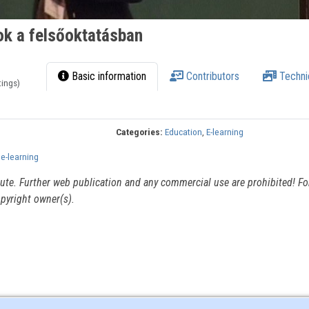
ok a felsőoktatásban
Basic information
Contributors
Techni
tings)
Categories:
Education
,
E-learning
 e-learning
itute. Further web publication and any commercial use are prohibited! For
pyright owner(s).