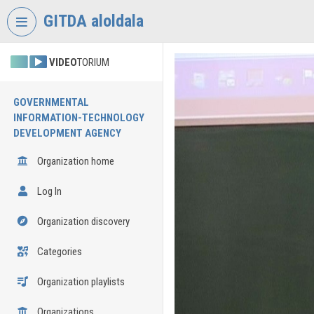
Skip header
Skip menu
Skip content
GITDA aloldala
VIDEO
TORIUM
GOVERNMENTAL
INFORMATION-TECHNOLOGY
DEVELOPMENT AGENCY
Organization home
Log In
Organization discovery
Categories
Organization playlists
Organizations