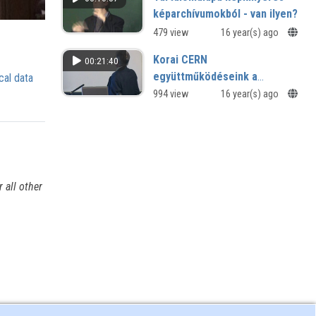
képarchívumokból - van ilyen?
479 view
16 year(s) ago
Korai CERN
00:21:40
együttműködéseink a
cal data
kísérleti részecskefizika
994 view
16 year(s) ago
terén (az EMC és L3
kísérletek)
 all other