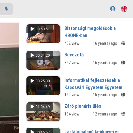
Biztonsági megoldások a
00:50:51
HBONE-ban
402 view
16 year(s) ago
Bevezető
00:04:20
367 view
16 year(s) ago
Informatikai fejlesztések a
00:25:30
Kaposvári Egyetem Egyetemi
Könyvtárban
160 view
15 year(s) ago
Záró plenáris ülés
01:04:49
184 view
12 year(s) ago
Tartalomalapú képkinyerés
00:16:57