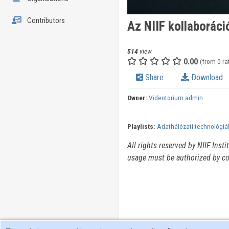
Contributors
Az NIIF kollaborác
514
view
0.00
(from 0 ra
Share
Download
Owner:
Videotorium admin
Playlists:
Adathálózati technológiák
All rights reserved by NIIF Inst
usage must be authorized by co