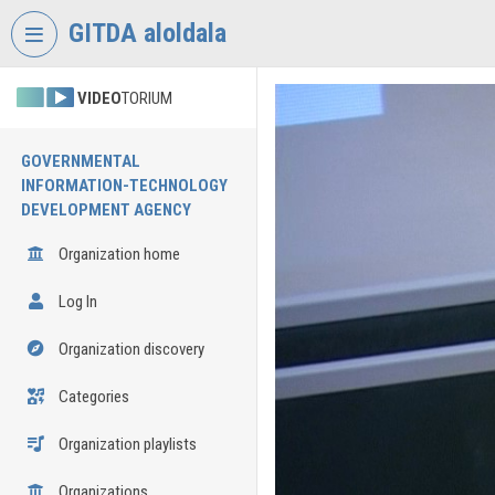
Skip header
Skip menu
Skip content
GITDA aloldala
VIDEO
TORIUM
GOVERNMENTAL
INFORMATION-TECHNOLOGY
DEVELOPMENT AGENCY
Organization home
Log In
Organization discovery
Categories
Organization playlists
Organizations