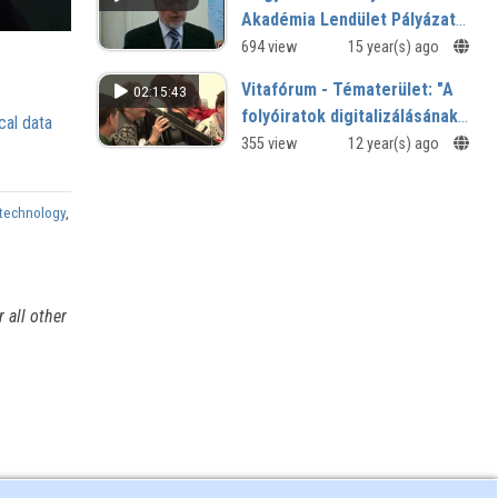
Akadémia Lendület Pályázat
eredményhirdetés
694 view
15 year(s) ago
Vitafórum - Tématerület: "A
02:15:43
folyóiratok digitalizálásának,
cal data
feltárásának, az országos
355 view
12 year(s) ago
szolgáltatások helyzete,
kapcsolatai"
technology
,
 all other