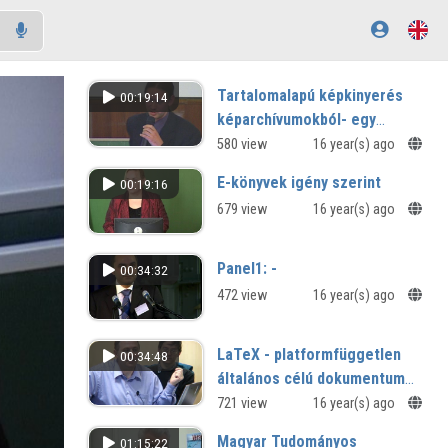
Tartalomalapú képkinyerés
00:19:14
képarchívumokból- egy
lehetséges megoldás
580 view
16 year(s) ago
E-könyvek igény szerint
00:19:16
679 view
16 year(s) ago
Panel1: -
00:34:32
472 view
16 year(s) ago
LaTeX - platformfüggetlen
00:34:48
általános célú dokumentum
készítő rendszer II.
721 view
16 year(s) ago
Magyar Tudományos
01:15:22