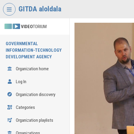
Skip header
Skip menu
Skip content
GITDA aloldala
VIDEO
TORIUM
GOVERNMENTAL
INFORMATION-TECHNOLOGY
DEVELOPMENT AGENCY
Organization home
Log In
Organization discovery
Categories
Organization playlists
Organizations