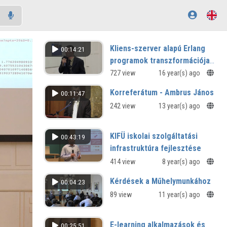
Kliens-szerver alapú Erlang
00:14:21
programok transzformációja
Erlang OTP sémára
727 view
16 year(s) ago
Korreferátum - Ambrus János
00:11:47
242 view
13 year(s) ago
KIFÜ iskolai szolgáltatási
00:43:19
infrastruktúra fejlesztése
414 view
8 year(s) ago
Kérdések a Műhelymunkához
00:04:23
89 view
11 year(s) ago
E-learning alkalmazások és
00:25:51