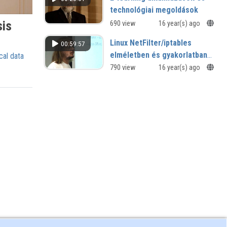
technológiai megoldások
sis
690 view
16 year(s) ago
Linux NetFilter/iptables
00:59:57
elméletben és gyakorlatban
cal data
II.
790 view
16 year(s) ago