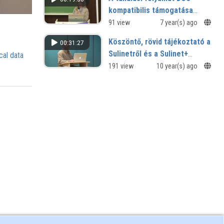
kompatibilis támogatása
digitalizált közgyűjteményi
91 view
7 year(s) ago
tartalmakkal
Köszöntő, rövid tájékoztató a
00:31:27
Sulinetről és a Sulinet+
cal data
projekt eredményeiről
191 view
10 year(s) ago