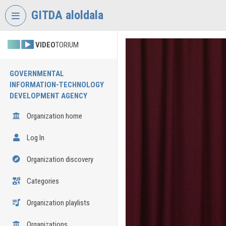
Skip header
Skip menu
Skip content
GITDA aloldala
VIDEO
TORIUM
GOVERNMENTAL
INFORMATION-TECHNOLOGY
DEVELOPMENT AGENCY
Organization home
Log In
Organization discovery
Categories
Organization playlists
Organizations