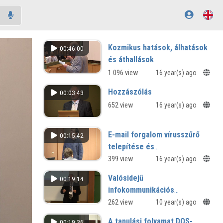
Kozmikus hatások, álhatások
00:46:00
és áthallások
1 096 view
16 year(s) ago
Hozzászólás
00:03:43
652 view
16 year(s) ago
E-mail forgalom vírusszűrő
00:15:42
telepítése és
működtetésének
399 view
16 year(s) ago
tapasztalatai
Valósidejű
00:19:14
infokommunikációs
technológiák és rendszerek a
262 view
10 year(s) ago
sportban
A tanulási folyamat DOS-
00:19:36