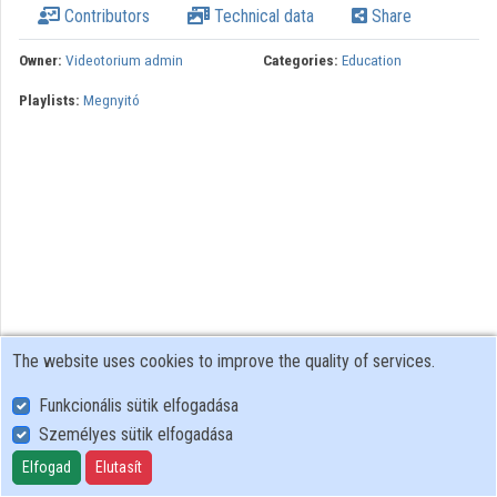
Contributors
Technical data
Share
Organizations
Owner:
Videotorium admin
Categories:
Education
Contributors
Playlists:
Megnyitó
The website uses cookies to improve the quality of services.
Funkcionális sütik elfogadása
Személyes sütik elfogadása
User Policy
Adatkezelési tájékoztató (en)
Elfogad
Elutasít
Cookie Policy