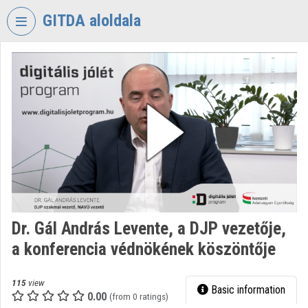
Skip header
Skip menu
Skip content
GITDA aloldala
VIDEO
TORIUM
GOVERNMENTAL
INFORMATION-
TECHNOLOGY
DEVELOPMENT
AGENCY
Organization home
Log In
Dr. Gál András Levente, a DJP vezetője,
a konferencia védnökének köszöntője
Organization discovery
Categories
115
view
Basic information
0.00
(from 0 ratings)
Organization playlists