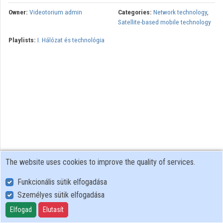
Owner:
Videotorium admin
Categories:
Network technology
,
Organizations
Satellite-based mobile technology
Playlists:
I. Hálózat és technológia
Contributors
The website uses cookies to improve the quality of services.
Funkcionális sütik elfogadása
Személyes sütik elfogadása
User Policy
Adatkezelési tájékoztató (en)
Elfogad
Elutasít
Cookie Policy