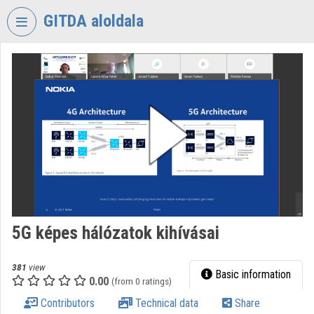
Skip header
Skip menu
Skip content
GITDA aloldala
VIDEO
TORIUM
GOVERNMENTAL
INFORMATION-
TECHNOLOGY
DEVELOPMENT
AGENCY
Organization home
Log In
5G képes hálózatok kihívásai
Organization discovery
381
view
Basic information
0.00
(from 0 ratings)
Categories
Contributors
Technical data
Share
Organization playlists