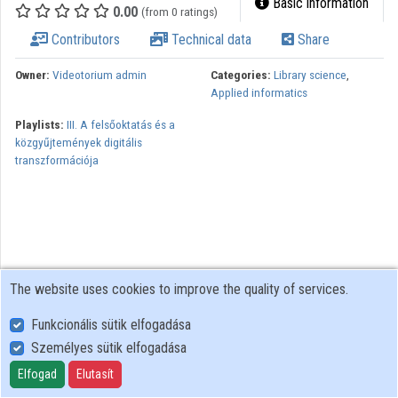
Basic information
0.00
(from 0 ratings)
Organizations
Contributors
Technical data
Share
Contributors
Owner:
Videotorium admin
Categories:
Library science
,
Applied informatics
Playlists:
III. A felsőoktatás és a
közgyűjtemények digitális
transzformációja
The website uses cookies to improve the quality of services.
Funkcionális sütik elfogadása
Személyes sütik elfogadása
User Policy
Adatkezelési tájékoztató (en)
Elfogad
Elutasít
Cookie Policy