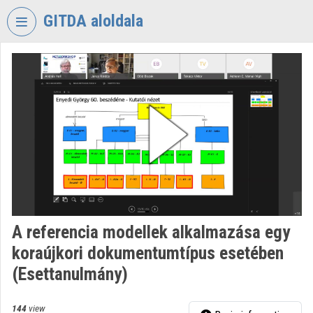
Skip header
Skip menu
Skip content
GITDA aloldala
VIDEO
TORIUM
GOVERNMENTAL
INFORMATION-
TECHNOLOGY
DEVELOPMENT
AGENCY
Organization home
Log In
A referencia modellek alkalmazása egy
koraújkori dokumentumtípus esetében
Organization discovery
(Esettanulmány)
Categories
144
view
Organization playlists