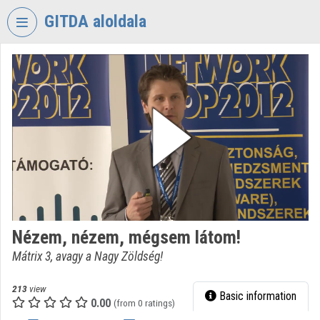
Skip header
Skip menu
Skip content
GITDA aloldala
VIDEO
TORIUM
GOVERNMENTAL
INFORMATION-
TECHNOLOGY
DEVELOPMENT
AGENCY
Organization home
Log In
Nézem, nézem, mégsem látom!
Mátrix 3, avagy a Nagy Zöldség!
Organization discovery
Categories
213
view
Basic information
0.00
(from 0 ratings)
Organization playlists