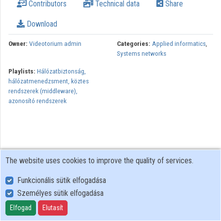
Contributors
Technical data
Share
Organizations
Download
Contributors
Owner:
Videotorium admin
Categories:
Applied informatics
,
Systems networks
Playlists:
Hálózatbiztonság,
hálózatmenedzsment, köztes
rendszerek (middleware),
azonosító rendszerek
The website uses cookies to improve the quality of services.
Funkcionális sütik elfogadása
Személyes sütik elfogadása
User Policy
Adatkezelési tájékoztató (en)
Elfogad
Elutasít
Cookie Policy