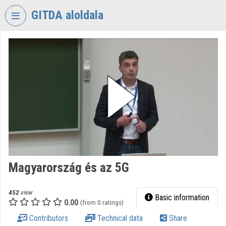
Skip header
Skip menu
Skip content
GITDA aloldala
VIDEO
TORIUM
GOVERNMENTAL
INFORMATION-
TECHNOLOGY
DEVELOPMENT
AGENCY
Organization home
Log In
Magyarország és az 5G
Organization discovery
452
view
Basic information
0.00
(from 0 ratings)
Categories
Contributors
Technical data
Share
Organization playlists