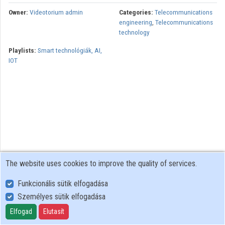
Owner:
Videotorium admin
Categories:
Telecommunications
Organizations
engineering
,
Telecommunications
technology
Contributors
Playlists:
Smart technológiák, AI,
IOT
The website uses cookies to improve the quality of services.
Funkcionális sütik elfogadása
Személyes sütik elfogadása
User Policy
Adatkezelési tájékoztató (en)
Elfogad
Elutasít
Cookie Policy