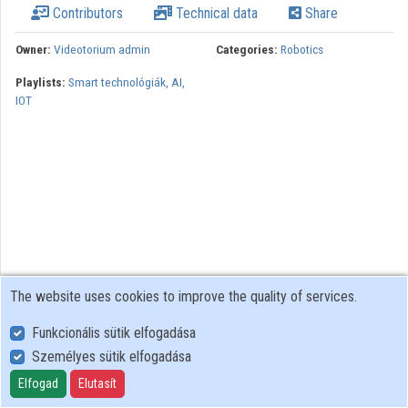
Contributors
Technical data
Share
Organizations
Owner:
Videotorium admin
Categories:
Robotics
Contributors
Playlists:
Smart technológiák, AI,
IOT
The website uses cookies to improve the quality of services.
Funkcionális sütik elfogadása
Személyes sütik elfogadása
User Policy
Adatkezelési tájékoztató (en)
Elfogad
Elutasít
Cookie Policy