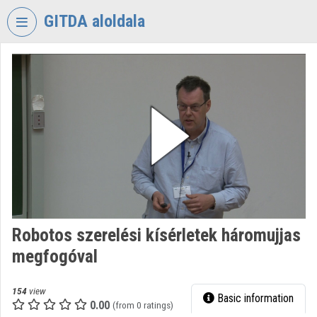
Skip header
Skip menu
Skip content
GITDA aloldala
VIDEO
TORIUM
GOVERNMENTAL
INFORMATION-
TECHNOLOGY
DEVELOPMENT
AGENCY
Organization home
Log In
Robotos szerelési kísérletek háromujjas
megfogóval
Organization discovery
Categories
154
view
Basic information
0.00
(from 0 ratings)
Organization playlists