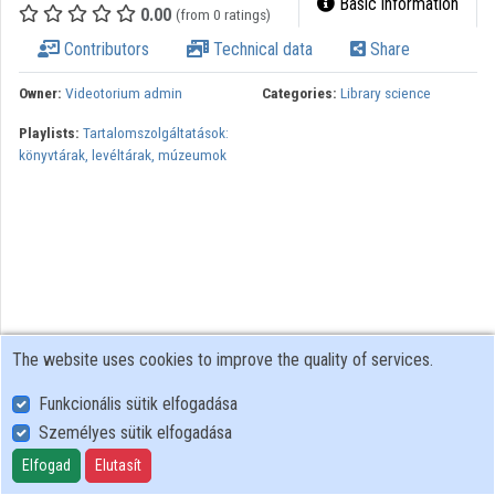
Basic information
0.00
(from 0 ratings)
Organizations
Contributors
Technical data
Share
Contributors
Owner:
Videotorium admin
Categories:
Library science
Playlists:
Tartalomszolgáltatások:
könyvtárak, levéltárak, múzeumok
The website uses cookies to improve the quality of services.
Funkcionális sütik elfogadása
Személyes sütik elfogadása
User Policy
Adatkezelési tájékoztató (en)
Elfogad
Elutasít
Cookie Policy