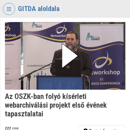
Skip header
Skip menu
Skip content
GITDA aloldala
VIDEO
TORIUM
GOVERNMENTAL
INFORMATION-
TECHNOLOGY
DEVELOPMENT
AGENCY
Organization home
Log In
Az OSZK-ban folyó kísérleti
webarchiválási projekt első évének
Organization discovery
tapasztalatai
Categories
222
view
Organization playlists