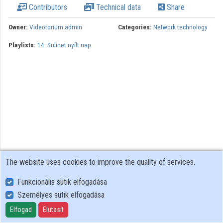
Contributors
Technical data
Share
Organizations
Owner:
Videotorium admin
Categories:
Network technology
Contributors
Playlists:
14. Sulinet nyílt nap
The website uses cookies to improve the quality of services.
Funkcionális sütik elfogadása
Személyes sütik elfogadása
User Policy
Adatkezelési tájékoztató (en)
Elfogad
Elutasít
Cookie Policy