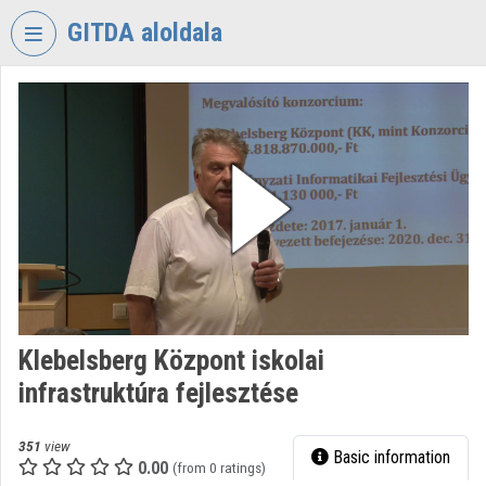
Skip header
Skip menu
Skip content
GITDA aloldala
VIDEO
TORIUM
GOVERNMENTAL
INFORMATION-
TECHNOLOGY
DEVELOPMENT
AGENCY
Organization home
Log In
Klebelsberg Központ iskolai
infrastruktúra fejlesztése
Organization discovery
Categories
351
view
Basic information
0.00
(from 0 ratings)
Organization playlists