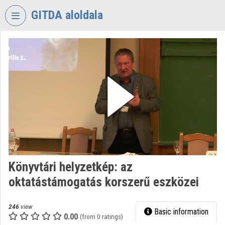
Skip header
Skip menu
Skip content
GITDA aloldala
VIDEO
TORIUM
GOVERNMENTAL
INFORMATION-
TECHNOLOGY
DEVELOPMENT
AGENCY
Organization home
Log In
Könyvtári helyzetkép: az
oktatástámogatás korszerű eszközei
Organization discovery
Categories
246
view
Basic information
0.00
(from 0 ratings)
Organization playlists