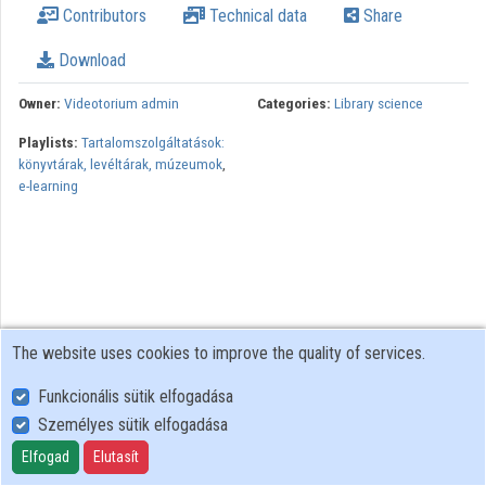
Contributors
Technical data
Share
Organizations
Download
Contributors
Owner:
Videotorium admin
Categories:
Library science
Playlists:
Tartalomszolgáltatások:
könyvtárak, levéltárak, múzeumok
,
e-learning
The website uses cookies to improve the quality of services.
Funkcionális sütik elfogadása
Személyes sütik elfogadása
User Policy
Adatkezelési tájékoztató (en)
Elfogad
Elutasít
Cookie Policy