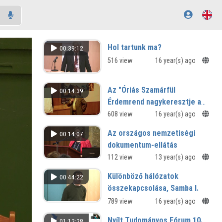
Hol tartunk ma?
00:39:12
516 view
16 year(s) ago
Az "Óriás Szamárfül
00:14:39
Érdemrend nagykeresztje a
három csillaggal"
608 view
16 year(s) ago
alapításának bejelentése
Az országos nemzetiségi
00:14:07
dokumentum-ellátás
kialakulása, helyzete,
112 view
13 year(s) ago
tennivalók
Különböző hálózatok
00:44:22
korreferátum
összekapcsolása, Samba I.
789 view
16 year(s) ago
Nyílt Tudományos Fórum 10.
01:12:28