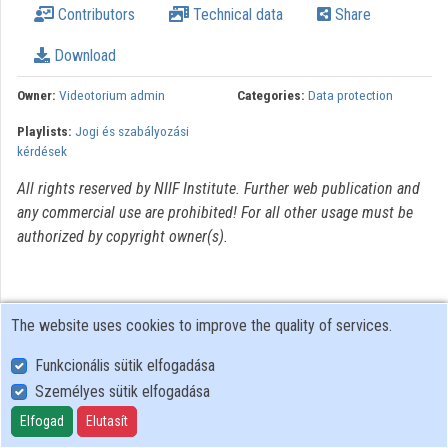
Contributors
Technical data
Share
Organizations
Download
Contributors
Owner:
Videotorium admin
Categories:
Data protection
Playlists:
Jogi és szabályozási
kérdések
All rights reserved by NIIF Institute. Further web publication and
any commercial use are prohibited! For all other usage must be
authorized by copyright owner(s).
The website uses cookies to improve the quality of services.
Funkcionális sütik elfogadása
Személyes sütik elfogadása
User Policy
Adatkezelési tájékoztató (en)
Elfogad
Elutasít
Cookie Policy