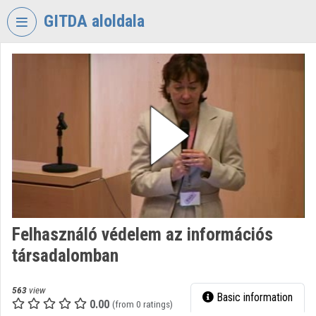
Skip header
Skip menu
Skip content
GITDA aloldala
VIDEO
TORIUM
GOVERNMENTAL
INFORMATION-
TECHNOLOGY
DEVELOPMENT
AGENCY
Organization home
Log In
Felhasználó védelem az információs
társadalomban
Organization discovery
Categories
563
view
Basic information
0.00
(from 0 ratings)
Organization playlists