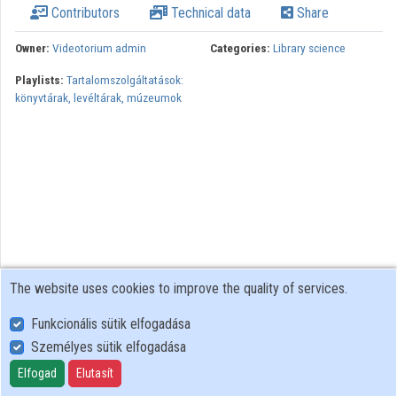
Contributors
Technical data
Share
Organizations
Owner:
Videotorium admin
Categories:
Library science
Contributors
Playlists:
Tartalomszolgáltatások:
könyvtárak, levéltárak, múzeumok
The website uses cookies to improve the quality of services.
Funkcionális sütik elfogadása
Személyes sütik elfogadása
User Policy
Adatkezelési tájékoztató (en)
Elfogad
Elutasít
Cookie Policy