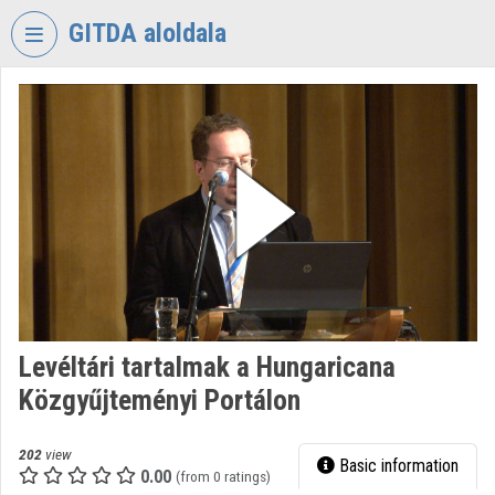
Skip header
Skip menu
Skip content
GITDA aloldala
VIDEO
TORIUM
GOVERNMENTAL
INFORMATION-
TECHNOLOGY
DEVELOPMENT
AGENCY
Organization home
Log In
Levéltári tartalmak a Hungaricana
Közgyűjteményi Portálon
Organization discovery
Categories
202
view
Basic information
0.00
(from 0 ratings)
Organization playlists