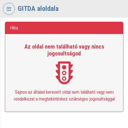
Skip header
Skip menu
Skip content
GITDA aloldala
VIDEO
TORIUM
Hiba
GOVERNMENTAL
Az oldal nem található vagy nincs
INFORMATION-
jogosultságod
TECHNOLOGY
DEVELOPMENT
AGENCY
Organization home
Log In
Sajnos az általad keresett oldal nem található vagy nem
rendelkezel a megtekintéshez szükséges jogosultsággal
Organization discovery
Categories
Organization playlists