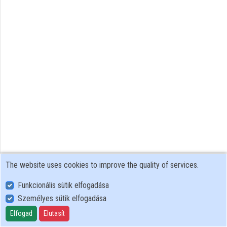
Organizations
Contributors
The website uses cookies to improve the quality of services.
Funkcionális sütik elfogadása
Személyes sütik elfogadása
User Policy
Adatkezelési tájékoztató (en)
Elfogad
Elutasít
Cookie Policy