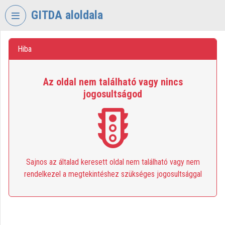
Skip header
Skip menu
Skip content
GITDA aloldala
VIDEO
TORIUM
Hiba
GOVERNMENTAL
Az oldal nem található vagy nincs
INFORMATION-
jogosultságod
TECHNOLOGY
DEVELOPMENT
AGENCY
Organization home
Log In
Sajnos az általad keresett oldal nem található vagy nem
rendelkezel a megtekintéshez szükséges jogosultsággal
Organization discovery
Categories
Organization playlists