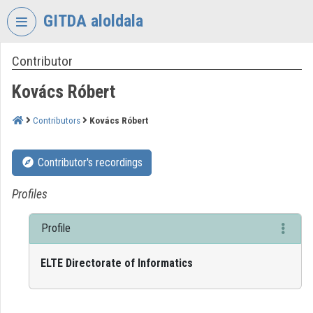
Skip header
Skip menu
Skip content
GITDA aloldala
Contributor
VIDEO
TORIUM
Kovács Róbert
GOVERNMENTAL
INFORMATION-
Contributors
Kovács Róbert
TECHNOLOGY
DEVELOPMENT
Contributor's recordings
AGENCY
Organization home
Profiles
Log In
Profile
Organization discovery
ELTE Directorate of Informatics
Categories
Organization playlists