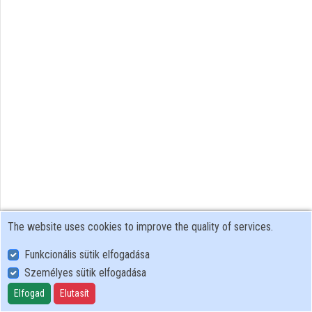
Organizations
Contributors
The website uses cookies to improve the quality of services.
Funkcionális sütik elfogadása
Személyes sütik elfogadása
User Policy
Adatkezelési tájékoztató (en)
Elfogad
Elutasít
Cookie Policy