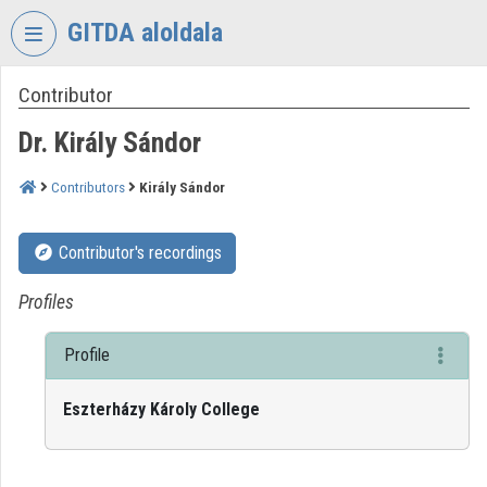
Skip header
Skip menu
Skip content
GITDA aloldala
Contributor
VIDEO
TORIUM
Dr. Király Sándor
GOVERNMENTAL
INFORMATION-
Contributors
Király Sándor
TECHNOLOGY
DEVELOPMENT
Contributor's recordings
AGENCY
Organization home
Profiles
Log In
Profile
Organization discovery
Eszterházy Károly College
Categories
Organization playlists