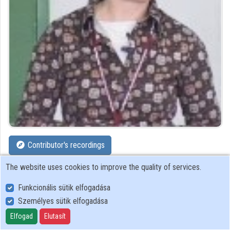
Organizations
Contributors
Contributor's recordings
The website uses cookies to improve the quality of services.
Profiles
Funkcionális sütik elfogadása
Profile
Személyes sütik elfogadása
Elfogad
Elutasít
Kölcsey Ferenc Református Tanítóképző Főiskola