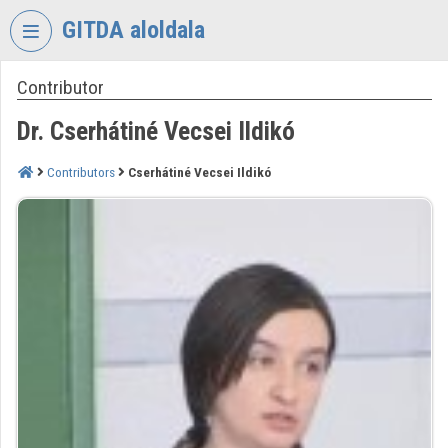
Skip header
Skip menu
Skip content
GITDA aloldala
Contributor
VIDEO
TORIUM
Dr. Cserhátiné Vecsei Ildikó
GOVERNMENTAL
INFORMATION-
Contributors
Cserhátiné Vecsei Ildikó
TECHNOLOGY
DEVELOPMENT
AGENCY
Organization home
Log In
Organization discovery
Categories
Organization playlists