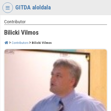
Skip header
Skip menu
Skip content
GITDA aloldala
Contributor
VIDEO
TORIUM
Bilicki Vilmos
GOVERNMENTAL
INFORMATION-
Contributors
Bilicki Vilmos
TECHNOLOGY
DEVELOPMENT
AGENCY
Organization home
Log In
Organization discovery
Categories
Organization playlists