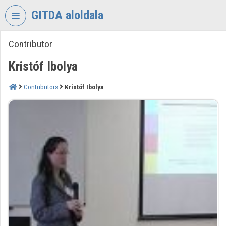
Skip header
Skip menu
Skip content
GITDA aloldala
Contributor
VIDEO
TORIUM
Kristóf Ibolya
GOVERNMENTAL
INFORMATION-
Contributors
Kristóf Ibolya
TECHNOLOGY
DEVELOPMENT
AGENCY
Organization home
Log In
Organization discovery
Categories
Organization playlists