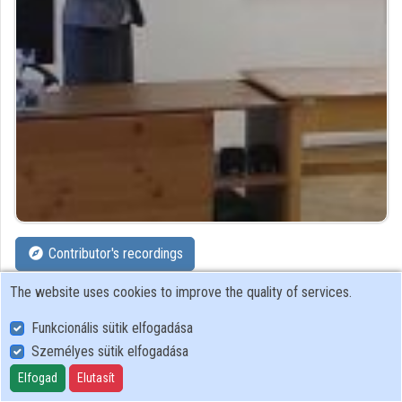
Organizations
Contributors
Contributor's recordings
The website uses cookies to improve the quality of services.
Profiles
Funkcionális sütik elfogadása
Profile
Személyes sütik elfogadása
Elfogad
Elutasít
Szent István Egyetem Kosáry Domokos Könyvtár és