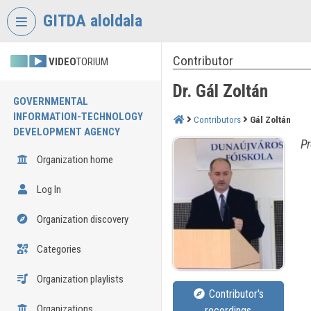
Skip header
Skip menu
Skip content
GITDA aloldala
Contributor
VIDEO
TORIUM
Dr. Gál Zoltán
GOVERNMENTAL
INFORMATION-TECHNOLOGY
Contributors
Gál Zoltán
DEVELOPMENT AGENCY
Pr
Organization home
Log In
Organization discovery
Categories
Organization playlists
Contributor's
Organizations
recordings