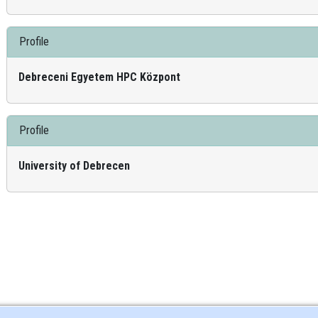
Profile
Debreceni Egyetem HPC Központ
Profile
University of Debrecen