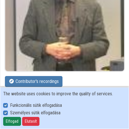
Organizations
Contributors
Contributor's recordings
The website uses cookies to improve the quality of services.
Profiles
Funkcionális sütik elfogadása
Profile
Személyes sütik elfogadása
Elfogad
Elutasít
Kölcsey Ferenc Református Tanítóképző Főiskola