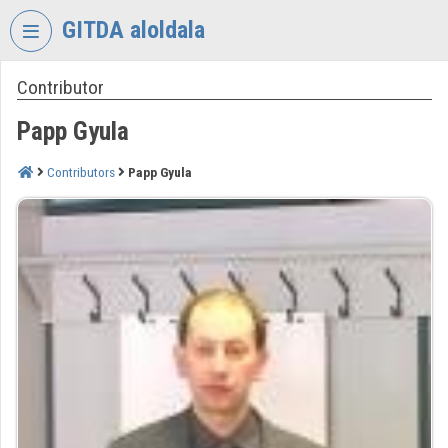
Skip header
Skip menu
Skip content
GITDA aloldala
Contributor
VIDEO
TORIUM
Papp Gyula
GOVERNMENTAL
INFORMATION-
Contributors
Papp Gyula
TECHNOLOGY
DEVELOPMENT
AGENCY
Organization home
Log In
Organization discovery
Categories
Organization playlists