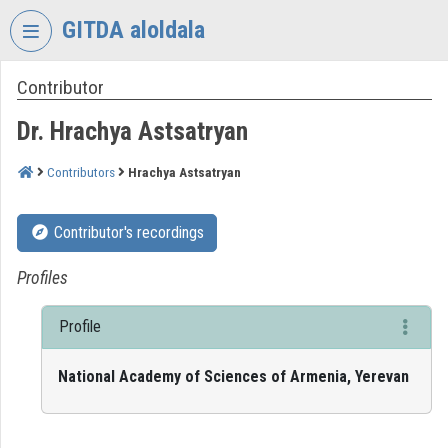
Skip header
Skip menu
Skip content
GITDA aloldala
Contributor
VIDEO
TORIUM
Dr. Hrachya Astsatryan
GOVERNMENTAL
INFORMATION-
Contributors
Hrachya Astsatryan
TECHNOLOGY
DEVELOPMENT
Contributor's recordings
AGENCY
Organization home
Profiles
Log In
Profile
Organization discovery
National Academy of Sciences of Armenia, Yerevan
Categories
Organization playlists