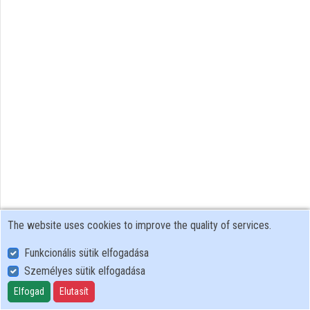
Organizations
Contributors
The website uses cookies to improve the quality of services.
Funkcionális sütik elfogadása
Személyes sütik elfogadása
User Policy
Adatkezelési tájékoztató (en)
Elfogad
Elutasít
Cookie Policy