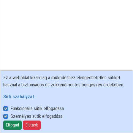
Közreműködők
Ez a weboldal kizárólag a működéshez elengedhetetlen sütiket
használ a biztonságos és zökkenőmentes böngészés érdekében.
Süti szabályzat
Funkcionális sütik elfogadása
Személyes sütik elfogadása
Felhasználói szabályzat
Adatkezelési tájékoztató
Elfogad
Elutasít
Süti szabályzat