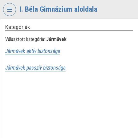
Fejléc kihagyása
Menü kihagyása
Tartalom kihagyása
I. Béla Gimnázium aloldala
Kategóriák
VIDEO
TORIUM
Választott kategória:
Járművek
I.
Járművek aktív biztonsága
BÉLA
GIMNÁZIUM
Járművek passzív biztonsága
Intézményi kezdőlap
Bejelentkezés
Intézményi felfedezés
Kategóriák
Intézményi listák
Intézmények