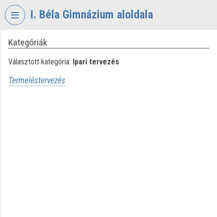
Fejléc kihagyása
Menü kihagyása
Tartalom kihagyása
I. Béla Gimnázium aloldala
Kategóriák
VIDEO
TORIUM
Választott kategória:
Ipari tervezés
I.
Termeléstervezés
BÉLA
GIMNÁZIUM
Intézményi kezdőlap
Bejelentkezés
Intézményi felfedezés
Kategóriák
Intézményi listák
Intézmények