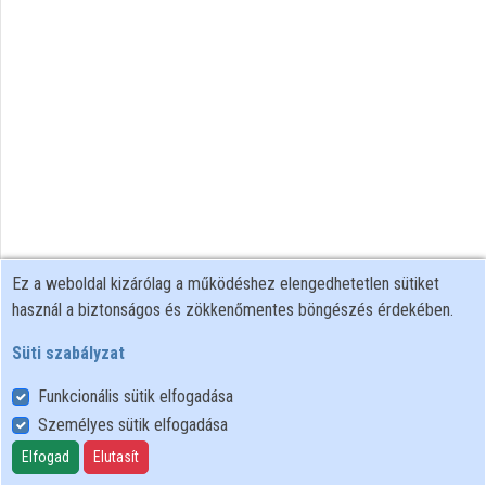
Közreműködők
Ez a weboldal kizárólag a működéshez elengedhetetlen sütiket
használ a biztonságos és zökkenőmentes böngészés érdekében.
Süti szabályzat
Funkcionális sütik elfogadása
Személyes sütik elfogadása
Felhasználói szabályzat
Adatkezelési tájékoztató
Elfogad
Elutasít
Süti szabályzat