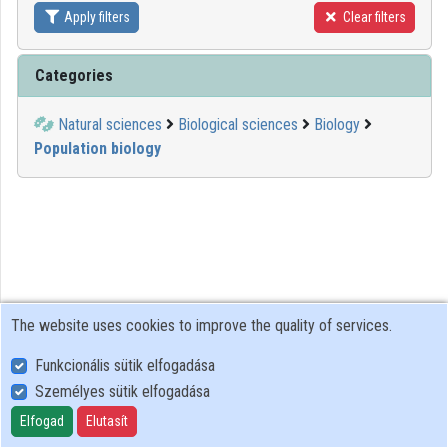
Apply filters
Clear filters
Contributors
Categories
Natural sciences
Biological sciences
Biology
Population biology
The website uses cookies to improve the quality of services.
Funkcionális sütik elfogadása
Személyes sütik elfogadása
User Policy
Adatkezelési tájékoztató (en)
Elfogad
Elutasít
Cookie Policy