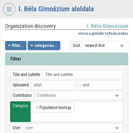
Skip header
Skip menu
Skip content
I. Béla Gimnázium aloldala
Organization discovery
I. Béla Gimnázium
VIDEO
TORIUM
vissza a globális felfedezéshez
I.
filter...
categories...
Sort
BÉLA
GIMNÁZIUM
Filter
Organization home
Title and subtitle
Log In
Uploaded
-
Organization discovery
Contributor
Contributor
Category
Categories
Population biology
×
Organization playlists
User
User
Organizations