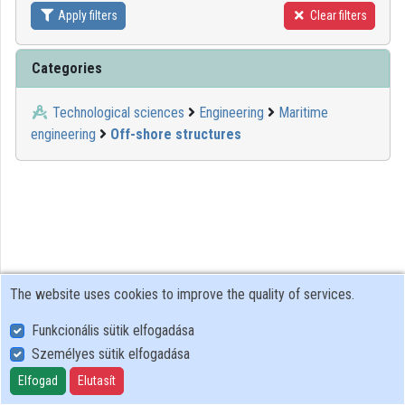
Apply filters
Clear filters
Contributors
Categories
Technological sciences
Engineering
Maritime
engineering
Off-shore structures
The website uses cookies to improve the quality of services.
Funkcionális sütik elfogadása
Személyes sütik elfogadása
User Policy
Adatkezelési tájékoztató (en)
Elfogad
Elutasít
Cookie Policy