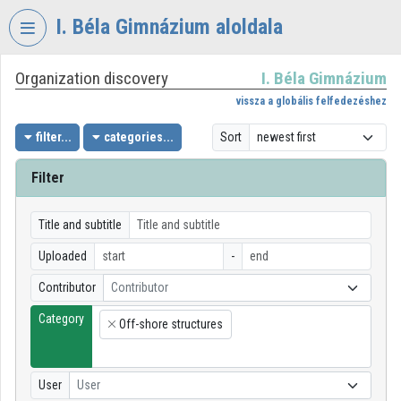
Skip header
Skip menu
Skip content
I. Béla Gimnázium aloldala
Organization discovery
I. Béla Gimnázium
VIDEO
TORIUM
vissza a globális felfedezéshez
I.
filter...
categories...
Sort
BÉLA
GIMNÁZIUM
Filter
Organization home
Title and subtitle
Log In
Uploaded
-
Organization discovery
Contributor
Contributor
Category
Categories
Off-shore structures
×
Organization playlists
User
User
Organizations