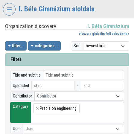
Skip header
Skip menu
Skip content
I. Béla Gimnázium aloldala
Organization discovery
I. Béla Gimnázium
VIDEO
TORIUM
vissza a globális felfedezéshez
I.
filter...
categories...
Sort
BÉLA
GIMNÁZIUM
Filter
Organization home
Title and subtitle
Log In
Uploaded
-
Organization discovery
Contributor
Contributor
Category
Categories
Precision engineering
×
Organization playlists
User
User
Organizations