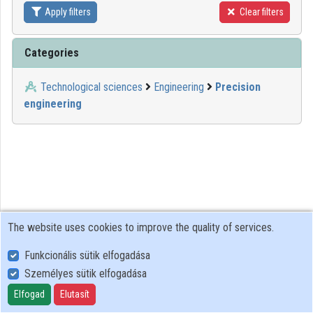
Apply filters
Clear filters
Contributors
Categories
Technological sciences
Engineering
Precision
engineering
The website uses cookies to improve the quality of services.
Funkcionális sütik elfogadása
Személyes sütik elfogadása
User Policy
Adatkezelési tájékoztató (en)
Elfogad
Elutasít
Cookie Policy