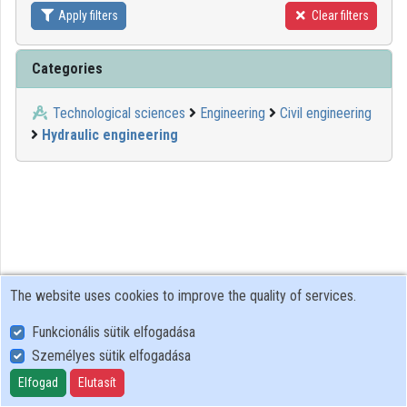
Apply filters
Clear filters
Contributors
Categories
Technological sciences
Engineering
Civil engineering
Hydraulic engineering
The website uses cookies to improve the quality of services.
Funkcionális sütik elfogadása
Személyes sütik elfogadása
User Policy
Adatkezelési tájékoztató (en)
Elfogad
Elutasít
Cookie Policy