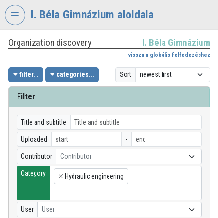
Skip header
Skip menu
Skip content
I. Béla Gimnázium aloldala
Organization discovery
I. Béla Gimnázium
VIDEO
TORIUM
vissza a globális felfedezéshez
I.
filter...
categories...
Sort
BÉLA
GIMNÁZIUM
Filter
Organization home
Title and subtitle
Log In
Uploaded
-
Organization discovery
Contributor
Contributor
Category
Categories
Hydraulic engineering
×
Organization playlists
User
User
Organizations